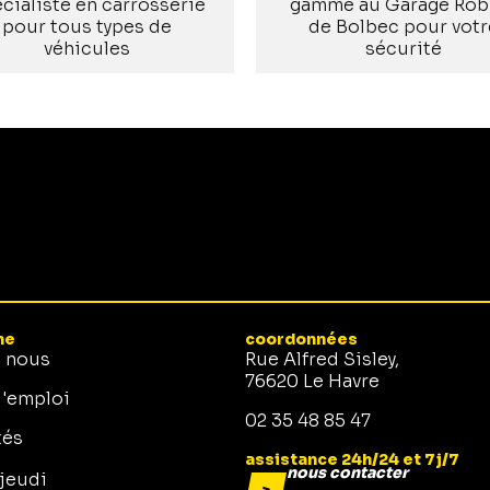
cialiste en carrosserie
gamme au Garage Rob
pour tous types de
de Bolbec pour votr
véhicules
sécurité
ne
coordonnées
e nous
Rue Alfred Sisley,
76620 Le Havre
d'emploi
02 35 48 85 47
tés
assistance 24h/24 et 7j/7
nous contacter
 jeudi