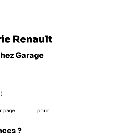
rie Renault
chez Garage
).
ur page
contact
pour
nces ?