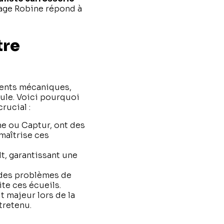
rage Robine répond à
tre
éments mécaniques,
cule. Voici pourquoi
rucial :
ne ou Captur, ont des
 maîtrise ces
lt, garantissant une
 des problèmes de
te ces écueils.
t majeur lors de la
tretenu.