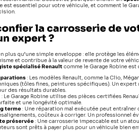
e est essentiel pour votre véhicule, et comment le Ga
ision.
onfier la carrosserie de vo
un expert ?
en plus qu’une simple enveloppe : elle protège les él
isme et contribue à la valeur de revente de votre véhi
iste spécialisé Renault
comme le Garage Robine est c
éparations
: Les modèles Renault, comme la Clio, Méga
hniques (tôles fines, peintures spécifiques). Un expert
our des résultats durables.
e
: Le Garage Robine utilise des pièces certifiées Renau
rfaite et une longévité optimale.
ng terme
: Une réparation mal exécutée peut entraîner
ésalignements, coûteux à corriger. Un professionnel évi
nte préservée
: Une carrosserie impeccable est un atou
eteurs sont prêts à payer plus pour un véhicule bien en