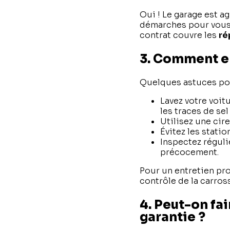
Oui ! Le garage est a
démarches pour vous, 
contrat couvre les
ré
3. Comment en
Quelques astuces pou
Lavez votre voit
les traces de sel
Utilisez une cire
Évitez les stati
Inspectez réguli
précocement.
Pour un entretien pr
contrôle de la carross
4. Peut-on fai
garantie ?