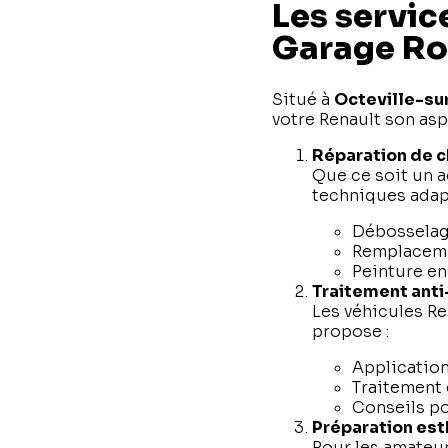
Les servic
Garage Ro
Situé à
Octeville-su
votre Renault son asp
Réparation de c
Que ce soit un a
techniques adap
Débosselage
Remplaceme
Peinture en
Traitement anti-
Les véhicules Re
propose :
Application
Traitement 
Conseils po
Préparation est
Pour les amateur