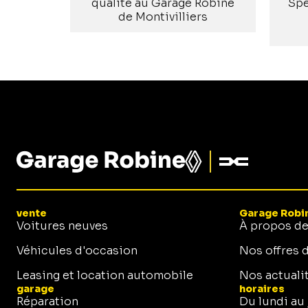
qualité au Garage Robine
Spé
de Montivilliers
vente
Garage Robi
Voitures neuves
À propos d
Véhicules d'occasion
Nos offres 
Leasing et location automobile
Nos actuali
garage
horaires
Réparation
Du lundi au