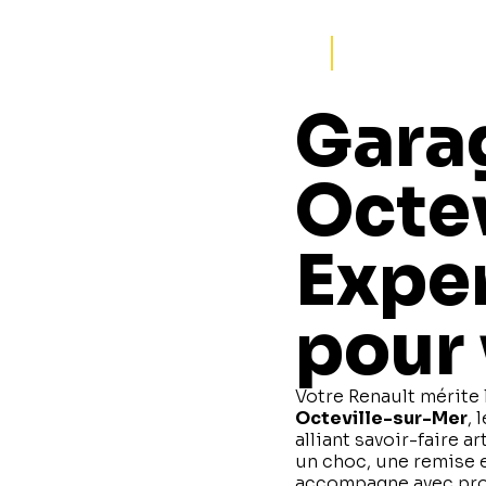
Gara
Octev
Exper
pour 
Votre Renault mérite 
Octeville-sur-Mer
, 
alliant savoir-faire 
un choc, une remise e
accompagne avec pro