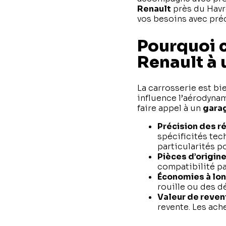
Renault
près du Havr
vos besoins avec préc
Pourquoi c
Renault à 
La carrosserie est bi
influence l’aérodynam
faire appel à un
garag
Précision des r
spécificités tec
particularités p
Pièces d’origin
compatibilité pa
Économies à lo
rouille ou des d
Valeur de reve
revente. Les ach