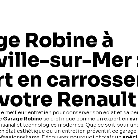
vente
garage
ge Robine à
ille-sur-Mer 
t en carrosse
votre Renault
le meilleur entretien pour conserver son éclat et sa p
le
Garage Robine
se distingue comme un expert en
car
artisanal et technologies modernes. Que ce soit pour un
n état esthétique ou un entretien préventif, ce garage 
fessionnalisme. Découvrez pourquoi choisir un
spéci