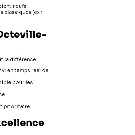
oient neufs,
 classiques (ex :
Octeville-
it la différence :
ivi en temps réel de
sible pour les
ose
entretien
t prioritaire.
xcellence