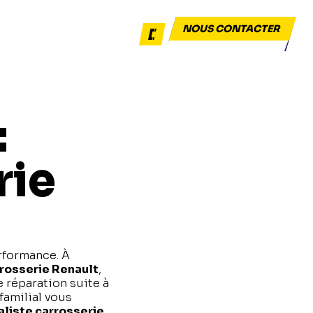
NOUS CONTACTER
dépannage & remorquage
:
rie
erformance. À
rosserie Renault
,
e réparation suite à
familial vous
aliste carrosserie