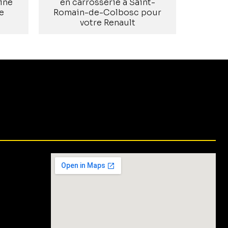
ine
en carrosserie à Saint-
e
Romain-de-Colbosc pour
votre Renault