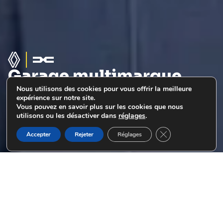
Garage multimarque
au Havre
depuis 1983
Nous utilisons des cookies pour vous offrir la meilleure
expérience sur notre site.
voir nos services
Vous pouvez en savoir plus sur les cookies que nous
utilisons ou les désactiver dans
réglages
.
Fermer la bannière
Accepter
Rejeter
Réglages
Rendez-vous à l’atelier
réparation
de votre garage Renault-Dacia au