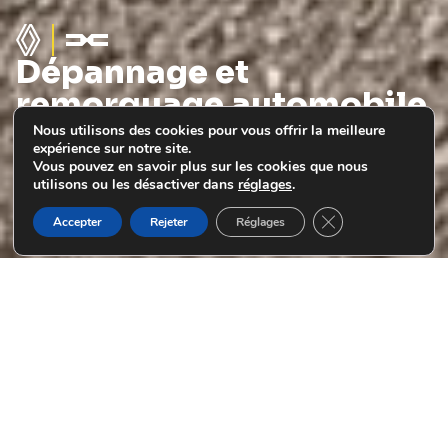
Dépannage et
remorquage automobile
30 km autour du Havre
Nous utilisons des cookies pour vous offrir la meilleure
expérience sur notre site.
prendre rendez-vous
Vous pouvez en savoir plus sur les cookies que nous
utilisons ou les désactiver dans
réglages
.
Fermer la bannière
Accepter
Rejeter
Réglages
Pourquoi choisir Garage Robine
pour le
dépannage et le
remorquage automobile ?
POURQUOI GARAGE ROBINE ?
Votre service de dépannage réactif et