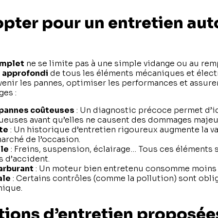
pter pour un entretien au
omplet
ne se limite pas à une simple vidange ou au re
 approfondi
de tous les éléments mécaniques et élect
évenir les pannes, optimiser les performances et assurer
ges :
 pannes coûteuses
: Un diagnostic précoce permet d’id
ueuses avant qu’elles ne causent des dommages majeu
te
: Un historique d’entretien rigoureux augmente la va
marché de l’occasion.
le
: Freins, suspension, éclairage… Tous ces éléments s
s d’accident.
arburant
: Un moteur bien entretenu consomme moins 
ale
: Certains contrôles (comme la pollution) sont obli
nique.
tions d’entretien proposées