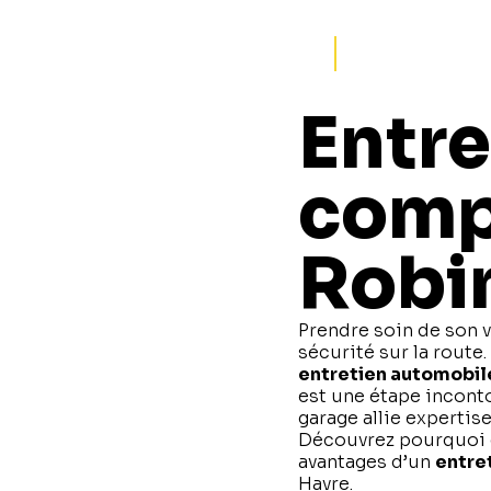
Entr
comp
Robin
Prendre soin de son v
sécurité sur la route
entretien automobil
est une étape inconto
garage allie expertis
Découvrez pourquoi co
avantages d’un
entret
Havre.