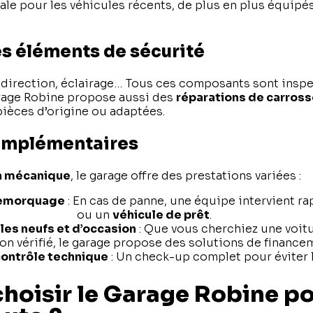
ale pour les véhicules récents, de plus en plus équipé
es éléments de sécurité
, direction, éclairage… Tous ces composants sont inspe
arage Robine propose aussi des
réparations de carross
pièces d’origine ou adaptées.
complémentaires
n mécanique
, le garage offre des prestations variées :
remorquage
: En cas de panne, une équipe intervient r
ge portuaire
ou un
véhicule de prêt
.
les neufs et d’occasion
: Que vous cherchiez une voit
n vérifié, le garage propose des solutions de financem
contrôle technique
: Un check-up complet pour éviter l
hoisir le Garage Robine po