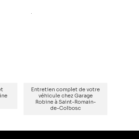
age-robine.fr
.
SUIVANT
et
Entretien complet de votre
ine
véhicule chez Garage
Robine à Saint-Romain-
de-Colbosc