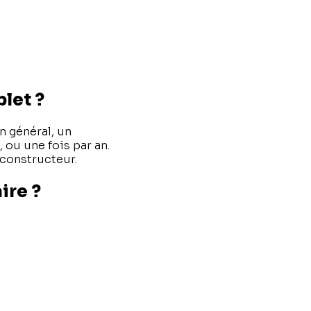
plet ?
n général, un
ou une fois par an.
 constructeur.
ire ?