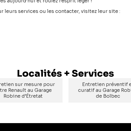
s aujourd’hui et roulez l’esprit léger !
r leurs services ou les contacter, visitez leur site :
gar
Localités + Services
retien sur mesure pour
Entretien préventif 
tre Renault au Garage
curatif au Garage Rob
Robine d’Étretat
de Bolbec