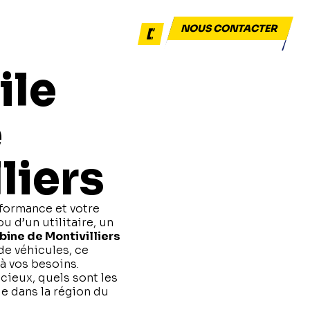
NOUS CONTACTER
dépannage & remorquage
ile
e
liers
rformance et votre
u d’un utilitaire, un
ine de Montivilliers
de véhicules, ce
à vos besoins.
cieux, quels sont les
e dans la région du