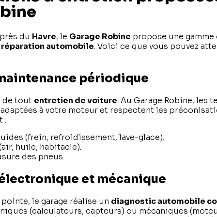
bine
, près du
Havre
, le
Garage Robine
propose une gamme c
a réparation automobile
. Voici ce que vous pouvez att
 maintenance périodique
e de tout
entretien de voiture
. Au Garage Robine, les t
 adaptées à votre moteur et respectent les préconisat
 :
uides (frein, refroidissement, lave-glace).
(air, huile, habitacle).
’usure des pneus.
 électronique et mécanique
 pointe, le garage réalise un
diagnostic automobile c
niques (calculateurs, capteurs) ou mécaniques (moteur