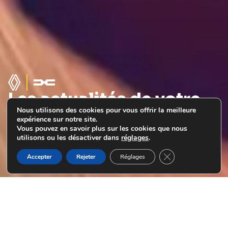
Les actualités de votre
garage Renault au Havre
Nous utilisons des cookies pour vous offrir la meilleure
expérience sur notre site.
prendre rendez-vous
découvrir notre gamme
Vous pouvez en savoir plus sur les cookies que nous
utilisons ou les désactiver dans
réglages
.
Fermer la bannière
Accepter
Rejeter
Réglages