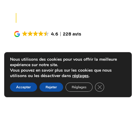
4.6
228 avis
Garage Renault au Havre
depuis près
de 40 ans
Nous utilisons des cookies pour vous offrir la meilleure
prendre rendez-vous
expérience sur notre site.
Vous pouvez en savoir plus sur les cookies que nous
utilisons ou les désactiver dans
réglages
.
Fermer la bannière
Accepter
Rejeter
Réglages
Rendez-vous à l’atelier
réparation
de votre garage Renault-Dacia au